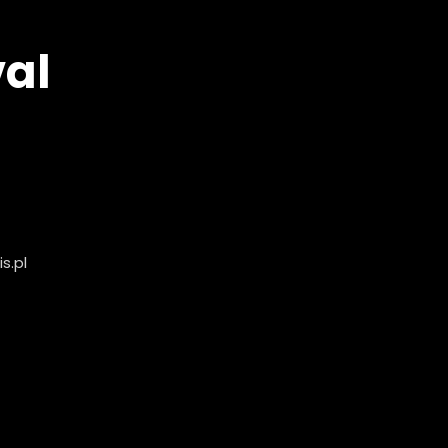
val
s.pl