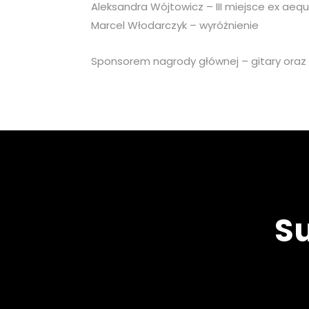
Aleksandra Wójtowicz – III miejsce ex aeq
Marcel Włodarczyk – wyróżnienie
Sponsorem nagrody głównej – gitary oraz 
Su