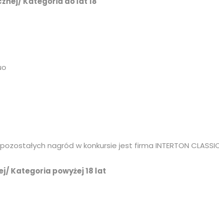
znej/ Kategoria do lat 18
uo
pozostałych nagród w konkursie jest firma INTERTON CLASSI
j/ Kategoria powyżej 18 lat