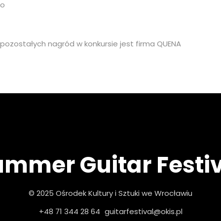
uo
pozostałych nagród w konkursie jest firma QUENA
mmer Guitar Festi
© 2025 Ośrodek Kultury i Sztuki we Wrocławiu
+48 71 344 28 64
guitarfestival@okis.pl