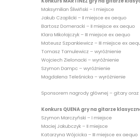
Konkurs MARTINEZ gry na gitarze klasyc
Maksymilian Śliwiński – I miejsce
Jakub Czaplicki – II miejsce ex aequo
Bartosz Domeracki – II miejsce ex aequo
Klara Mikołajczyk – III miejsce ex aequo
Mateusz Szpankiewicz – III miejsce ex aeq
Tomasz Tamulewicz – wyróżnienie
Wojciech Zielonacki – wyróźnienie
Szymon Dampc – wyróżnienie
Magdalena Teleśnicka – wyróżnienie
Sponsorem nagrody głównej – gitary oraz 
Konkurs QUENA gry na gitarze klasyczne
Szymon Marczyński – I miejsce
Maciej Jakubczyk – II miejsce
Katarzyna Wójcicka – III miejsce ex aequo