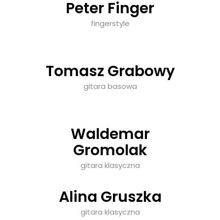
Peter Finger
fingerstyle
Tomasz Grabowy
gitara basowa
Waldemar
Gromolak
gitara klasyczna
Alina Gruszka
gitara klasyczna