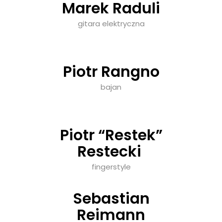
Marek Raduli
gitara elektryczna
Piotr Rangno
bajan
Piotr “Restek”
Restecki
fingerstyle
Sebastian
Reimann