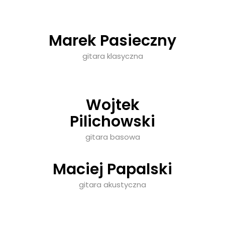
Marek Pasieczny
gitara klasyczna
Wojtek
Pilichowski
gitara basowa
Maciej Papalski
gitara akustyczna