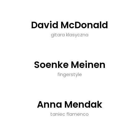
David McDonald
gitara klasyczna
Soenke Meinen
fingerstyle
Anna Mendak
taniec flamenco