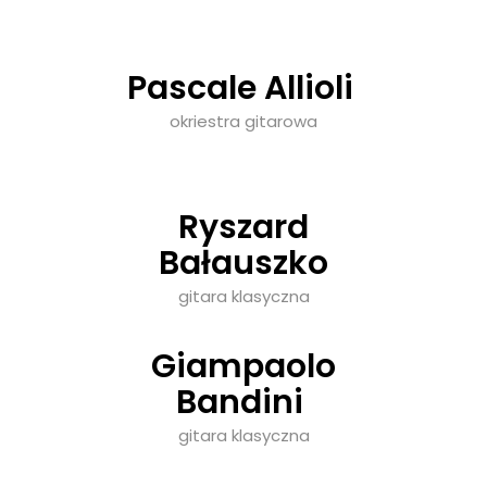
Pascale Allioli
okriestra gitarowa
Ryszard
Bałauszko
gitara klasyczna
Giampaolo
Bandini
gitara klasyczna