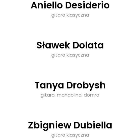
Aniello Desiderio
gitara klasyczna
Sławek Dolata
gitara klasyczna
Tanya Drobysh
gitara, mandolina, domra
Zbigniew Dubiella
gitara klasyczna