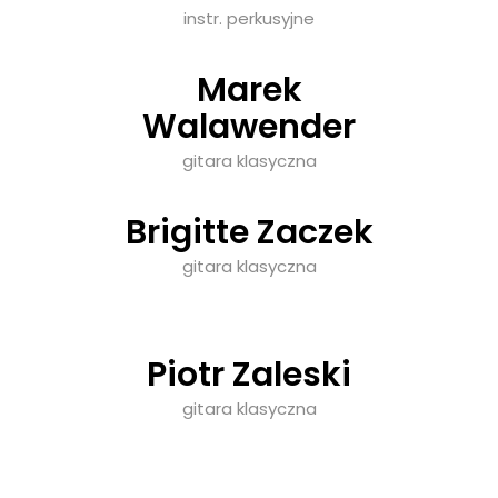
instr. perkusyjne
Marek
Walawender
gitara klasyczna
Brigitte Zaczek
gitara klasyczna
Piotr Zaleski
gitara klasyczna