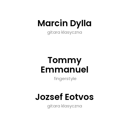
Marcin Dylla
gitara klasyczna
Tommy
Emmanuel
fingerstyle
Jozsef Eotvos
gitara klasyczna