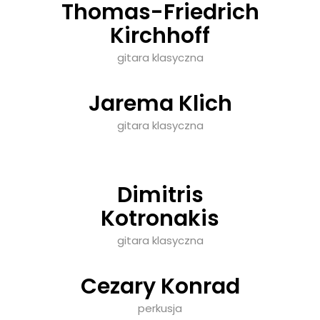
Thomas-Friedrich
Kirchhoff
gitara klasyczna
Jarema Klich
gitara klasyczna
Dimitris
Kotronakis
gitara klasyczna
Cezary Konrad
perkusja