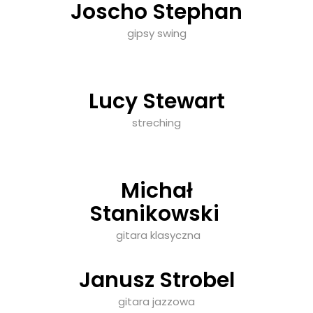
Joscho Stephan
gipsy swing
Lucy Stewart
streching
Michał
Stanikowski
gitara klasyczna
Janusz Strobel
gitara jazzowa