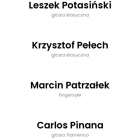
Leszek Potasiński
gitara klasyczna
Krzysztof Pełech
gitara klasyczna
Marcin Patrzałek
fingersyle
Carlos Pinana
gitara flamenco