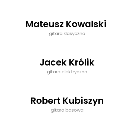
Mateusz Kowalski
gitara klasyczna
Jacek Królik
gitara elektryczna
Robert Kubiszyn
gitara basowa