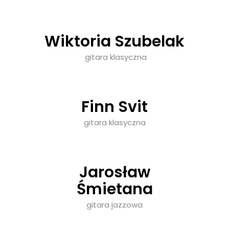
Wiktoria Szubelak
gitara klasyczna
Finn Svit
gitara klasyczna
Jarosław
Śmietana
gitara jazzowa