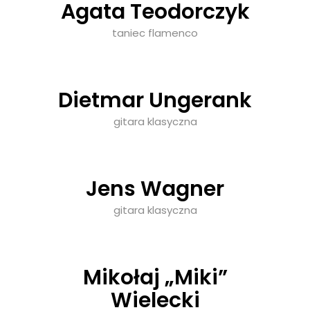
Agata Teodorczyk
taniec flamenco
Dietmar Ungerank
gitara klasyczna
Jens Wagner
gitara klasyczna
Mikołaj „Miki”
Wielecki