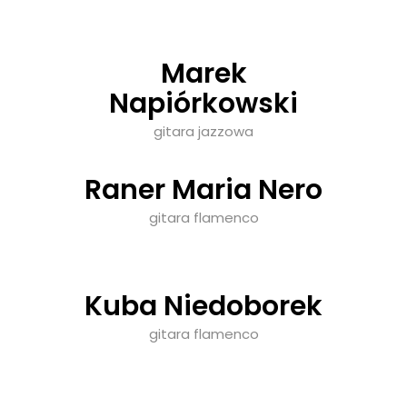
Marek
Napiórkowski
gitara jazzowa
Raner Maria Nero
gitara flamenco
Kuba Niedoborek
gitara flamenco