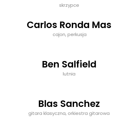
skrzypce
Carlos Ronda Mas
cajon, perkusja
Ben Salfield
lutnia
Blas Sanchez
gitara klasyczna, orkiestra gitarowa